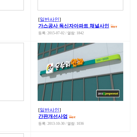
[
일반사인
]
가스공사 독신자아파트 채널사인
등록: 2015-07-02 / 열람: 1842
[
일반사인
]
간판개선사업
등록: 2013-10-30 / 열람: 1036