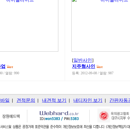
[
일반사인
]
사업
지주형사인
30 / 열람: 990
등록: 2012-09-08 / 열람: 987
모바일
|
견적문의
|
내견적 보기
|
내디자인 보기
|
간판자동