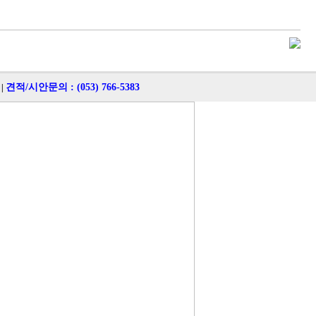
견적/시안문의 : (053) 766-5383
|