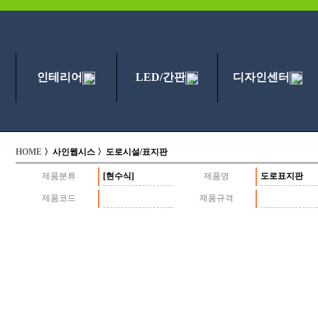
인테리어
LED/간판
디자인센터
HOME
〉사인웹시스 〉도로시설/표지판
제품분류
[현수식]
제품명
도로표지판
제품코드
제품규격